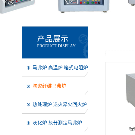
产品展示
PRODUCT DISPLAY
马弗炉 高温炉 箱式电阻炉
陶瓷纤维马弗炉
热处理炉 退火淬火回火炉
灰化炉 灰分测定马弗炉
陶