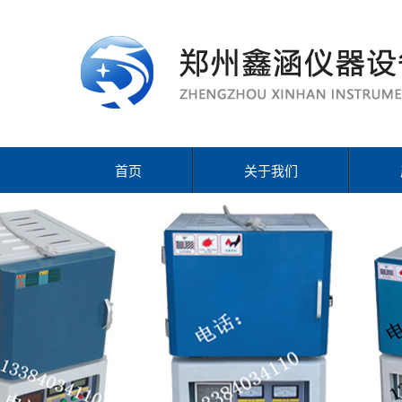
首页
关于我们