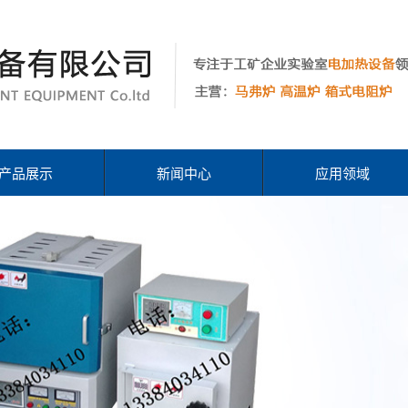
产品展示
新闻中心
应用领域