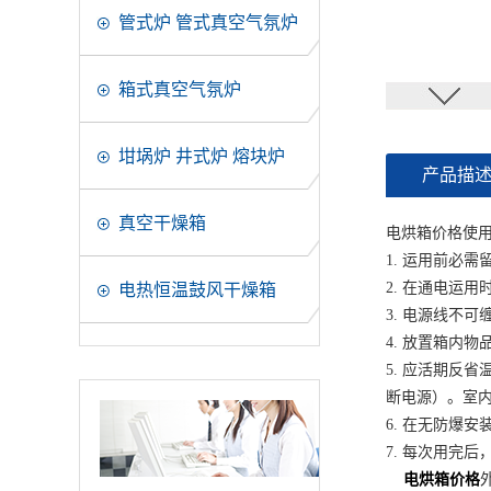
管式炉 管式真空气氛炉
箱式真空气氛炉
坩埚炉 井式炉 熔块炉
产品描
真空干燥箱
电烘箱价格使
1. 运用前必
2. 在通电运
电热恒温鼓风干燥箱
3. 电源线不
4. 放置箱内
5. 应活期反
断电源）。室
6. 在无防爆
7. 每次用完
电烘箱价格