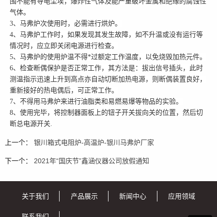
围不能有导电尘埃，爆炸性气体及能严重破坏金属和绝缘的腐蚀性
气体。
3、马弗炉次使用时，必需进行烘炉。
4、马弗炉工作时，如果发现其发生故障，如不升温或没有运行等
情况时，应立即关闭电源进行检查。
5、马弗炉的使用炉温不得*过额定工作温度，以免烧毁加热元件。
6、检查断偶保护是否正常工作，其方法是：拔出信号插头，此时
测温指示迅速上升到高点亦自动切断加热电源，则断偶装置良好，
重新接好的热电偶后，可正常工作。
7、不得用马弗炉来进行油脂类和易燃易爆等物品的实验。
8、使用完毕，将控制器面板上的钮子开关拔向关的位置，然后切
断总电源开关.
上一个：
银川箱式电阻炉-高温炉-银川马弗炉厂家
下一个：
2021年“国庆节”鑫涵仪器公司放假通知
关于我们
产品展示
新闻中心
应用领域
联系我们