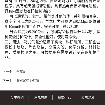
具有PID调节、模糊控制、自整定能力并可编制各种升温
程序，具有超高温报警功能，具有热电偶损坏断电功能，
具有内置参数密码控制功能。
可以通氢气、氩气、氮气等其他气体，并能预抽真空，
真空度可以达到20kPa，气氛压力可以达到0.1Mpa,炉体采
用10mm钢板加工而成，安全可靠，符合标准。
升温速度为5-20℃/min，可编写
3
0段自动升温程序。多
种安全防护设计，安全性能好，使用寿命长。
三、
用途：箱式气氛炉适用于高校、科研院所、工矿企业
做粉末焙烧、陶瓷烧结、高温实验、化学分析、材料处
理、质量检测之用。可根据用户需要设计制造殊规格产
品。
上一个：
气氛炉
下一个：
管式加热炉厂家
关于我们
产品展示
新闻中心
应用领域