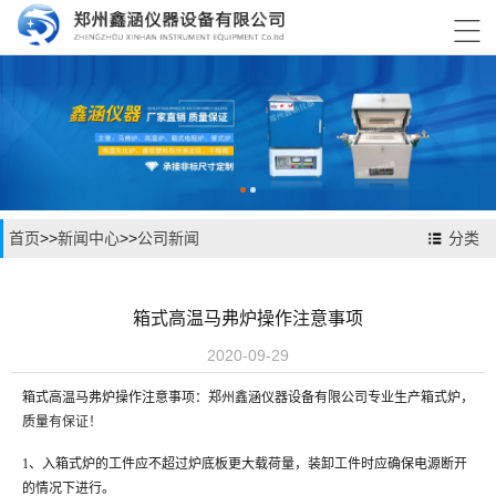

首页
>>
新闻中心
>>
公司新闻
分类
箱式高温马弗炉操作注意事项
2020-09-29
箱式高温马弗炉操作注意事项：郑州鑫涵仪器设备有限公司专业生产箱式炉，
质量
有保证
！
1
、
入箱式炉的工件应不超过炉底板更大载荷量，装卸工件时应确保电源断开
的情况下进行。