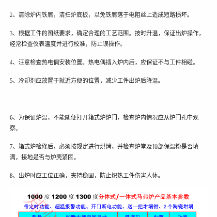
2
、
清除炉内铁屑，清扫炉底板，以免铁屑落于电阻丝上造成短路损坏
。
3
、
根据工件的图纸要求，确定合理的工艺范围。按时升温，保证出炉操作，
经常检查仪表温度并进行校准，防止误操作。
4
、
汪意检查热电偶安装位置。热电偶插入炉内后，应保证不与工件相碰。
5
、
冷却剂应放置于就近方便的位置，减少工件出炉后降温。
6、
为保证炉温，不能随便打开箱式炉炉门，检查炉内情况应从炉门孔中观
察。
7
、
箱式炉检修后，必须按规定进行烘烤，并检查炉堂及顶部保温粉是否填
满，接地是否与炉壳紧固。
8
、
出炉时应工位正确，夹持稳固，防止炽热工件伤害人体。