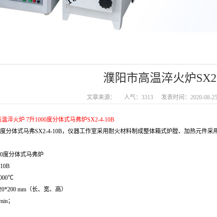
濮阳市高温淬火炉SX2-4
文章来源：
人气：3313
发表时间：2020-08-2
淬火炉
7
升
1000度
分体式马弗
炉
SX2-
4
-10
B
0度
分体式马弗SX2-
4
-10
B
，
仪器工作室采用耐火材料制成整体箱式炉膛、加热元件采
00度
分体式马弗炉
-10
B
00℃
20
*
20
0
mm
（长、宽、高）
min；