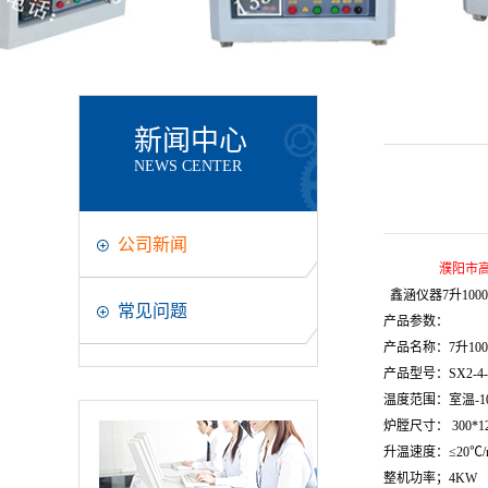
新闻中心
NEWS CENTER
公司新闻
濮阳市高温
鑫涵仪器7
升
100
常见问题
产品参数：
产品名称：
7
升
10
产品型号：SX2-
4
温度范围：室温-10
炉膛尺寸：
30
0*
1
升温速度：≤20℃/
整机功率；
4
KW