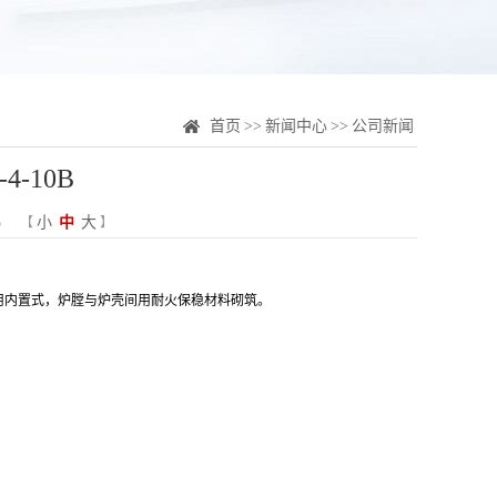
首页
>>
新闻中心
>>
公司新闻
-10B
小
中
大
5
【
】
用内置式，炉膛与炉壳间用耐火保稳材料砌筑。