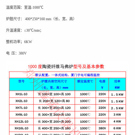
温度范围：室温-1000℃
炉膛尺寸：
40
0*
25
0*
16
0
mm
（长、宽、高）
升温速度：≤
3
0℃/min；
整机功率；
6
KW
电 压
：
38
0V