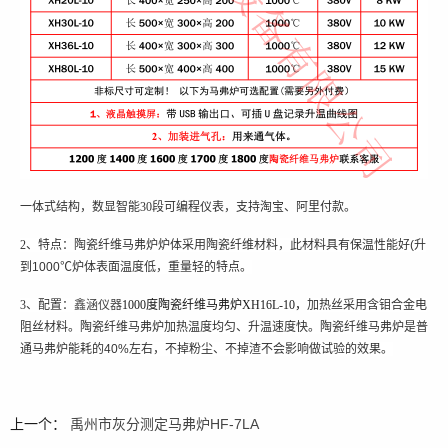
一体式结构，数显智能
30段
可编程仪表，支持淘宝、阿里付款。
2、
特点：
陶瓷纤维马弗炉炉体采用陶瓷纤维材料，此材料具有保温性能好
(
升
到
1000℃
炉体表面温度
低，
重量轻的特点。
3、
配置：
鑫涵仪器
1000度陶瓷纤维
马弗
炉
XH16L-10
，
加热丝采用
含钼
合金
电
阻丝
材料。陶瓷纤维马弗炉加热温度均匀、升温速度快
。
陶瓷纤维马弗炉是普
通马弗炉能耗的
40%
左右，不掉粉尘、不掉渣不会影响做试验的效果。
上一个：
禹州市灰分测定马弗炉HF-7LA