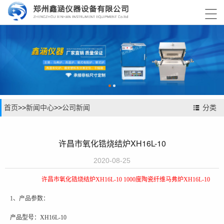

首页
>>
新闻中心
>>
公司新闻
分类
许昌市氧化锆烧结炉XH16L-10
2020-08-25
许昌市氧化锆烧结炉XH16L-10 1000度陶瓷纤维
马弗
炉
XH16L-10
1、
产品参数：
产品型号：
XH16L-10